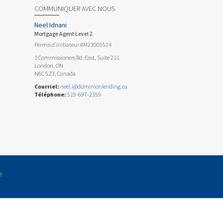
COMMUNIQUER AVEC NOUS
Neel Idnani
Mortgage Agent Level 2
Permis d’initiateur #M23005524
1 Commissioners Rd. East, Suite 211
London, ON
N6C 5Z3, Canada
Courriel:
neel.i@dominionlending.ca
Téléphone:
519-697-2359
é