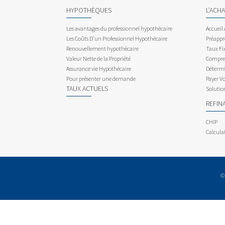
HYPOTHÈQUES
L’ACH
Les avantages du professionnel hypothécaire
Accueil
Les Coûts D’un Professionnel Hypothécaire
Préappr
Renouvellement hypothécaire
Taux Fix
Valeur Nette de la Propriété
Compren
Assurance vie Hypothécaire
Détermi
Pour présenter une demande
Payer V
TAUX ACTUELS
Solutio
REFIN
CHIP
Calcula
©