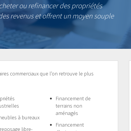
acheter ou refinancer des propriétés
es revenus et offrent un moyen souple
aires commerciaux que l’on retrouve le plus
priétés
Financement de
ustrielles
terrains non
aménagés
eubles à bureaux
Financement
reposage libre-