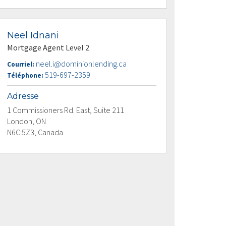
Neel Idnani
Mortgage Agent Level 2
neel.i@dominionlending.ca
Courriel:
519-697-2359
Téléphone:
Adresse
1 Commissioners Rd. East, Suite 211
London, ON
N6C 5Z3, Canada