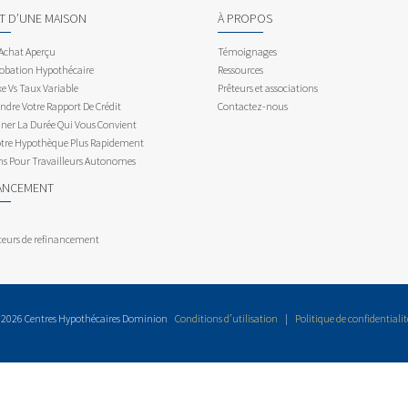
AT D’UNE MAISON
À PROPOS
 Achat Aperçu
Témoignages
obation Hypothécaire
Ressources
e Vs Taux Variable
Prêteurs et associations
dre Votre Rapport De Crédit
Contactez-nous
ner La Durée Qui Vous Convient
otre Hypothèque Plus Rapidement
ns Pour Travailleurs Autonomes
ANCEMENT
teurs de refinancement
 2026 Centres Hypothécaires Dominion
Conditions d’utilisation
|
Politique de confidentialit