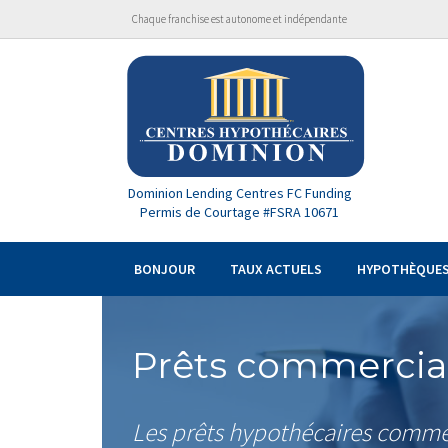
Chaque franchise est autonome et indépendante
Dominion Lending Centres FC Funding
Permis de Courtage #FSRA 10671
BONJOUR
TAUX ACTUELS
HYPOTHÈQUE
Prêts commerciau
Les prêts hypothécaires commer