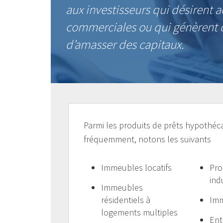
aux investisseurs qui désirent 
commerciales ou qui génèrent d
d’amasser des capitaux.
Parmi les produits de prêts hypothéc
fréquemment, notons les suivants
Immeubles locatifs
Pro
ind
Immeubles
résidentiels à
Imm
logements multiples
Ent